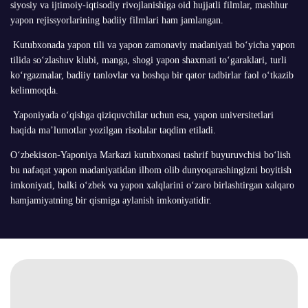
siyosiy va ijtimoiy-iqtisodiy rivojlanishiga oid hujjatli filmlar, mashhur
yapon rejissyorlarining badiiy filmlari ham jamlangan.
Kutubxonada yapon tili va yapon zamonaviy madaniyati bo‘yicha yapon
tilida so‘zlashuv klubi, manga, shogi yapon shaxmati to‘garaklari, turli
ko‘rgazmalar, badiiy tanlovlar va boshqa bir qator tadbirlar faol o‘tkazib
kelinmoqda.
Yaponiyada o‘qishga qiziquvchilar uchun esa, yapon universitetlari
haqida ma’lumotlar yozilgan risolalar taqdim etiladi.
O‘zbekiston-Yaponiya Markazi kutubxonasi tashrif buyuruvchisi bo‘lish
bu nafaqat yapon madaniyatidan ilhom olib dunyoqarashingizni boyitish
imkoniyati, balki o‘zbek va yapon xalqlarini o‘zaro birlashtirgan xalqaro
hamjamiyatning bir qismiga aylanish imkoniyatidir.