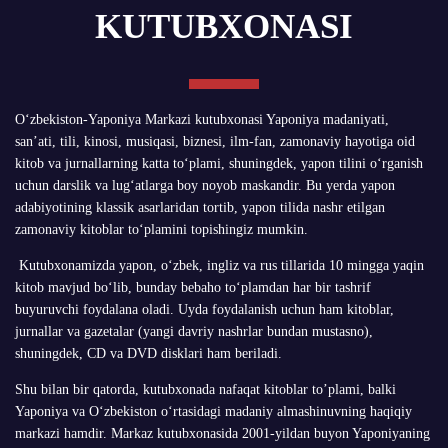
KUTUBXONASI
O‘zbekiston-Yaponiya Markazi kutubxonasi Yaponiya madaniyati,
san’ati, tili, kinosi, musiqasi, biznesi, ilm-fan, zamonaviy hayotiga oid
kitob va jurnallarning katta to‘plami, shuningdek, yapon tilini o‘rganish
uchun darslik va lug‘atlarga boy noyob maskandir. Bu yerda yapon
adabiyotining klassik asarlaridan tortib, yapon tilida nashr etilgan
zamonaviy kitoblar to‘plamini topishingiz mumkin.
Kutubxonamizda yapon, o‘zbek, ingliz va rus tillarida 10 mingga yaqin
kitob mavjud bo‘lib, bunday bebaho to‘plamdan har bir tashrif
buyuruvchi foydalana oladi. Uyda foydalanish uchun ham kitoblar,
jurnallar va gazetalar (yangi davriy nashrlar bundan mustasno),
shuningdek, CD va DVD disklari ham beriladi.
Shu bilan bir qatorda, kutubxonada nafaqat kitoblar to’plami, balki
Yaponiya va O‘zbekiston o‘rtasidagi madaniy almashinuvning haqiqiy
markazi hamdir. Markaz kutubxonasida 2001-yildan buyon Yaponiyaning