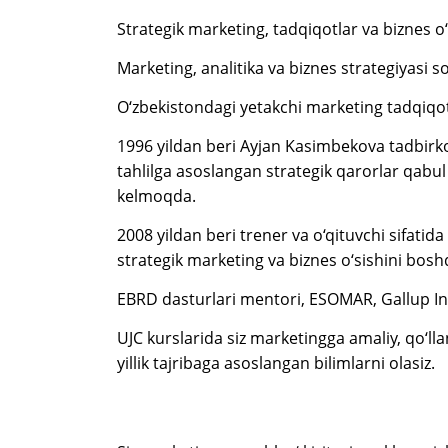
Strategik marketing, tadqiqotlar va biznes o‘
Marketing, analitika va biznes strategiyasi 
O‘zbekistondagi yetakchi marketing tadqiqot
1996 yildan beri Ayjan Kasimbekova tadbirko
tahlilga asoslangan strategik qarorlar qabul 
kelmoqda.
2008 yildan beri trener va o‘qituvchi sifati
strategik marketing va biznes o‘sishini bos
EBRD dasturlari mentori, ESOMAR, Gallup Int
UJC kurslarida siz marketingga amaliy, qo‘ll
yillik tajribaga asoslangan bilimlarni olasiz.