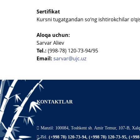
Sertifikat
Kursni tugatgandan so‘ng ishtirokchilar o‘qis
Aloqa uchun:
Sarvar Aliev
Tel.:
(998-78) 120-73-94/95
Email:
sarvar@ujc.uz
KONTAKTLAR
Manzil: 100084, Toshkent sh. Amir Temur, 107-B, Xalq
Tel.
(+998 78) 120-73-94, (+998 78) 120-73-95, (+998