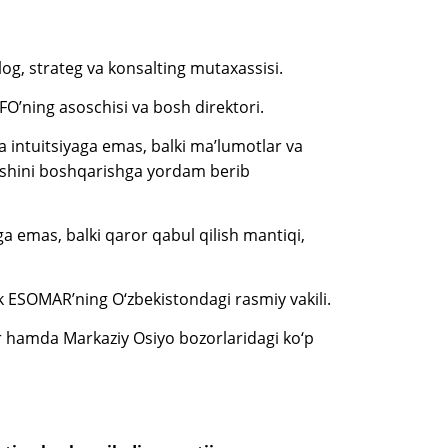
log, strateg va konsalting mutaxassisi.
O’ning asoschisi va bosh direktori.
 intuitsiyaga emas, balki ma’lumotlar va
o‘sishini boshqarishga yordam berib
ga emas, balki qaror qabul qilish mantiqi,
k ESOMAR’ning O‘zbekistondagi rasmiy vakili.
lar hamda Markaziy Osiyo bozorlaridagi ko‘p