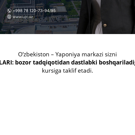
O’zbekiston – Yaponiya markazi sizni
LARI:
bozor tadqiqotidan dastlabki boshqarilad
kursiga taklif etadi.
l