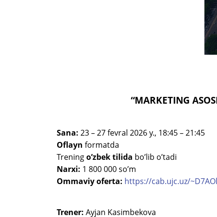
“MARKETING ASOS
Sana:
23 – 27 fevral 2026 y., 18:45 – 21:45
Oflayn
formatda
Trening
o’zbek tilida
bo’lib o’tadi
Narxi:
1 800 000 so’m
Ommaviy oferta:
https://cab.ujc.uz/~D7AO
Trener:
Ayjan Kasimbekova