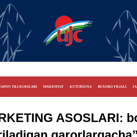
YAPON TILI KURSLARI
MADANIYAT
KUTUBXONA
BUXORO FILIALI
JA
ARKETING ASOSLARI: bo
riladigan qarorlargacha