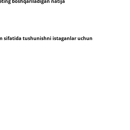
ing boshqariladigan natija
zim sifatida tushunishni istaganlar uchun