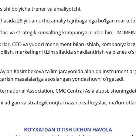
sishi bo‘yicha trener va amaliyotchi.
sohasida 29 yildan ortiq amaliy tajribaga ega bo‘lgan marketo
lari va strategik konsalting kompaniyalaridan biri – MOREINF
rlar, CEO va yuqori menejment bilan ishlab, kompaniyalarga
qilish, marketingni tizim sifatida shakllantirish va biznes 
da Ayjan Kasimbekova ta’lim jarayonida alohida instrumentlar
hqarish masalalariga asoslangan yondashuvni o‘rgatadi.
ernational Association, CMC Central Asia a’zosi, shuningde
aniladigan va strategik nuqtai nazar, real keyslar, ma’lumot
RO’YXATDAN O’TISH UCHUN HAVOLA