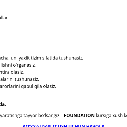
llar
ha, uni yaxlit tizim sifatida tushunasiz,
lishni o‘rganasiz,
tira olasiz,
larini tushunasiz,
orlarini qabul qila olasiz.
da.
aratishga tayyor bo‘lsangiz –
FOUNDATION
kursiga xush ke
RO’YXATDAN O’TISH UCHUN HAVOLA