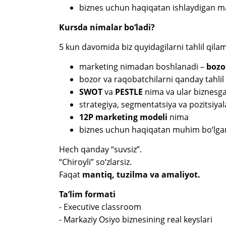
biznes uchun haqiqatan ishlaydigan mar
Kursda nimalar bo‘ladi?
5 kun davomida biz quyidagilarni tahlil qilam
marketing nimadan boshlanadi –
bozor
bozor va raqobatchilarni qanday tahlil 
SWOT
va
PESTLE
nima va ular biznesg
strategiya, segmentatsiya va pozitsiyal
12P marketing
modeli
nima
biznes uchun haqiqatan muhim bo‘lgan
Hech qanday “suvsiz”.
“Chiroyli” so‘zlarsiz.
Faqat
mantiq, tuzilma va amaliyot.
Ta’lim formati
- Executive classroom
- Markaziy Osiyo biznesining real keyslari