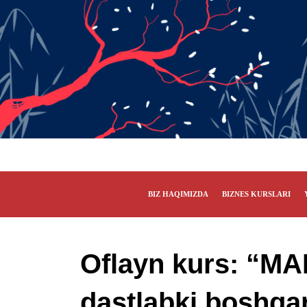
BIZ HAQIMIZDA
BIZNES KURSLARI
Oflayn kurs: “M
dastlabki boshqa