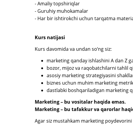
- Amaliy topshiriqlar
- Guruhiy muhokamalar
- Har bir ishtirokchi uchun tarqatma materia
Kurs natijasi
Kurs davomida va undan so‘ng siz:
marketing qanday ishlashini A dan Z gac
bozor, mijoz va raqobatchilarni tahlil qi
asosiy marketing strategiyasini shakllan
biznes uchun muhim marketing metrika
dastlabki boshqariladigan marketing qar
Marketing – bu vositalar haqida emas.
Marketing – bu tafakkur va qarorlar haqi
Agar siz mustahkam marketing poydevorini y