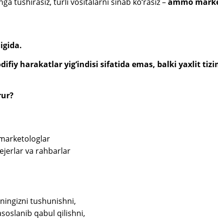
ga tushirasiz, turli vositalarni sinab ko‘rasiz –
ammo market
igida.
ifiy harakatlar yig‘indisi sifatida emas,
balki yaxlit ti
rur?
 marketologlar
ejerlar va rahbarlar
ningizni tushunishni,
soslanib qabul qilishni,