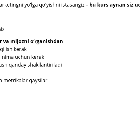
ketingni yo‘lga qo‘yishni istasangiz –
bu kurs aynan siz u
iz:
 va mijozni o‘rganishdan
qilish kerak
a nima uchun kerak
ash qanday shakllantiriladi
 metrikalar qaysilar