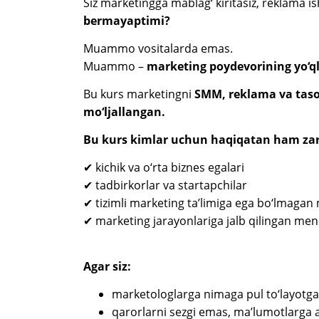
Siz marketingga mablag‘ kiritasiz, reklama ish
bermayaptimi?
Muammo vositalarda emas.
Muammo –
marketing poydevorining yo‘ql
Bu kurs marketingni
SMM, reklama va tasod
mo‘ljallangan.
Bu kurs kimlar uchun haqiqatan ham za
✔ kichik va o‘rta biznes egalari
✔ tadbirkorlar va startapchilar
✔ tizimli marketing ta’limiga ega bo‘lmagan
✔ marketing jarayonlariga jalb qilingan men
Agar siz:
marketologlarga nimaga pul to‘layotga
qarorlarni sezgi emas, ma’lumotlarga a