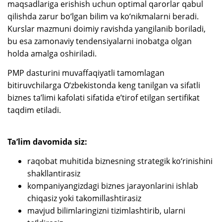
maqsadlariga erishish uchun optimal qarorlar qabul
qilishda zarur bo‘lgan bilim va ko‘nikmalarni beradi.
Kurslar mazmuni doimiy ravishda yangilanib boriladi,
bu esa zamonaviy tendensiyalarni inobatga olgan
holda amalga oshiriladi.
PMP dasturini muvaffaqiyatli tamomlagan
bitiruvchilarga O‘zbekistonda keng tanilgan va sifatli
biznes ta’limi kafolati sifatida e’tirof etilgan sertifikat
taqdim etiladi.
Ta’lim davomida siz:
raqobat muhitida biznesning strategik ko‘rinishini
shakllantirasiz
kompaniyangizdagi biznes jarayonlarini ishlab
chiqasiz yoki takomillashtirasiz
mavjud bilimlaringizni tizimlashtirib, ularni