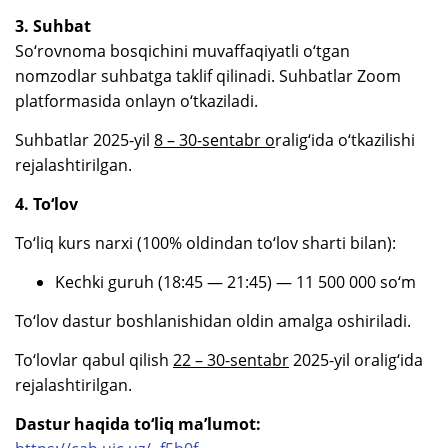
3. Suhbat
So‘rovnoma bosqichini muvaffaqiyatli o‘tgan
nomzodlar suhbatga taklif qilinadi. Suhbatlar Zoom
platformasida onlayn o‘tkaziladi.
Suhbatlar 2025-yil
8 – 30-sentabr o
ralig‘ida o‘tkazilishi
rejalashtirilgan.
4. To‘lov
To‘liq kurs narxi (100% oldindan to‘lov sharti bilan):
Kechki guruh (18:45 — 21:45) — 11 500 000 so‘m
To‘lov dastur boshlanishidan oldin amalga oshiriladi.
To‘lovlar qabul qilish
22 – 30-sentabr
2025-yil oralig‘ida
rejalashtirilgan.
Dastur haqida to‘liq ma’lumot: