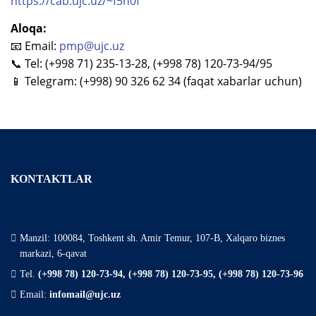
https://cab.ujc.uz/~f5h0f
Aloqa:
📧 Email:
pmp@ujc.uz
📞 Tel: (+998 71) 235-13-28, (+998 78) 120-73-94/95
📱 Telegram: (+998) 90 326 62 34 (faqat xabarlar uchun)
KONTAKTLAR
Manzil: 100084, Toshkent sh. Amir Temur, 107-B, Xalqaro biznes
markazi, 6-qavat
Tel.
(+998 78) 120-73-94, (+998 78) 120-73-95, (+998 78) 120-73-96
Email:
infomail@ujc.uz