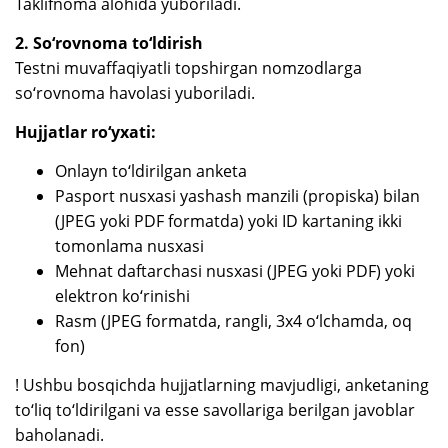
Taklifnoma alohida yuboriladi.
2. So‘rovnoma to‘ldirish
Testni muvaffaqiyatli topshirgan nomzodlarga
so‘rovnoma havolasi yuboriladi.
Hujjatlar ro‘yxati:
Onlayn to‘ldirilgan anketa
Pasport nusxasi yashash manzili (propiska) bilan
(JPEG yoki PDF formatda) yoki ID kartaning ikki
tomonlama nusxasi
Mehnat daftarchasi nusxasi (JPEG yoki PDF) yoki
elektron ko‘rinishi
Rasm (JPEG formatda, rangli, 3x4 o‘lchamda, oq
fon)
! Ushbu bosqichda hujjatlarning mavjudligi, anketaning
to‘liq to‘ldirilgani va esse savollariga berilgan javoblar
baholanadi.