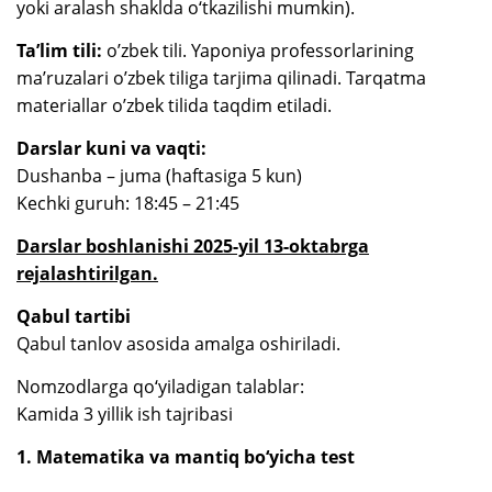
yoki aralash shaklda o‘tkazilishi mumkin).
Ta’lim tili:
o’zbek tili. Yaponiya professorlarining
ma’ruzalari o’zbek tiliga tarjima qilinadi. Tarqatma
materiallar o’zbek tilida taqdim etiladi.
Darslar kuni va vaqti:
Dushanba – juma (haftasiga 5 kun)
Kechki guruh: 18:45 – 21:45
Darslar boshlanishi 2025-yil 13-oktabrga
rejalashtirilgan.
Qabul tartibi
Qabul tanlov asosida amalga oshiriladi.
Nomzodlarga qo‘yiladigan talablar:
Kamida 3 yillik ish tajribasi
1. Matematika va mantiq bo‘yicha test