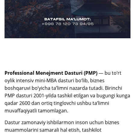
Professional Menejment Dasturi (PMP)
— bu to‘rt
oylik intensiv mini-MBA dasturi bo‘lib, biznes
boshqaruvi bo‘yicha ta’limni nazarda tutadi. Birinchi
PMP dasturi 2001-yilda tashkil etilgan va bugungi kunga
qadar 2600 dan ortiq tinglovchi ushbu ta’limni
muvaffaqiyatli tamomlagan.
Dastur zamonaviy ishbilarmon inson uchun biznes
muammolarini samarali hal etish, tashkilot