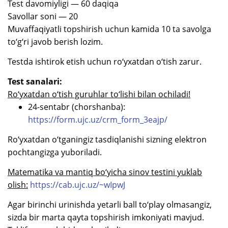
Test davomiyligi — 60 daqiqa
Savollar soni — 20
Muvaffaqiyatli topshirish uchun kamida 10 ta savolga
to‘g‘ri javob berish lozim.
Testda ishtirok etish uchun ro‘yxatdan o‘tish zarur.
Test sanalari:
Ro‘yxatdan o‘tish guruhlar to‘lishi bilan ochiladi!
24-sentabr (chorshanba):
https://form.ujc.uz/crm_form_3eajp/
Ro‘yxatdan o‘tganingiz tasdiqlanishi sizning elektron
pochtangizga yuboriladi.
Matematika va mantiq bo‘yicha sinov testini yuklab
olish:
https://cab.ujc.uz/~wIpwJ
Agar birinchi urinishda yetarli ball to‘play olmasangiz,
sizda bir marta qayta topshirish imkoniyati mavjud.