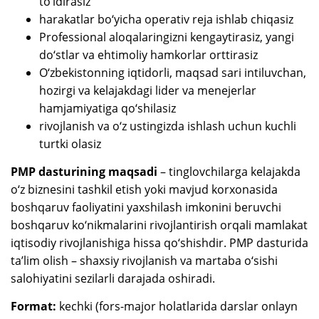
to‘ldirasiz
harakatlar bo‘yicha operativ reja ishlab chiqasiz
Professional aloqalaringizni kengaytirasiz, yangi
do‘stlar va ehtimoliy hamkorlar orttirasiz
O‘zbekistonning iqtidorli, maqsad sari intiluvchan,
hozirgi va kelajakdagi lider va menejerlar
hamjamiyatiga qo‘shilasiz
rivojlanish va o‘z ustingizda ishlash uchun kuchli
turtki olasiz
PMP dasturining maqsadi
– tinglovchilarga kelajakda
o‘z biznesini tashkil etish yoki mavjud korxonasida
boshqaruv faoliyatini yaxshilash imkonini beruvchi
boshqaruv ko‘nikmalarini rivojlantirish orqali mamlakat
iqtisodiy rivojlanishiga hissa qo‘shishdir. PMP dasturida
ta’lim olish – shaxsiy rivojlanish va martaba o‘sishi
salohiyatini sezilarli darajada oshiradi.
Format:
kechki (fors-major holatlarida darslar onlayn