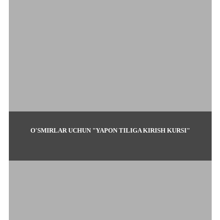
O'SMIRLAR UCHUN "YAPON TILIGA KIRISH KURSI"