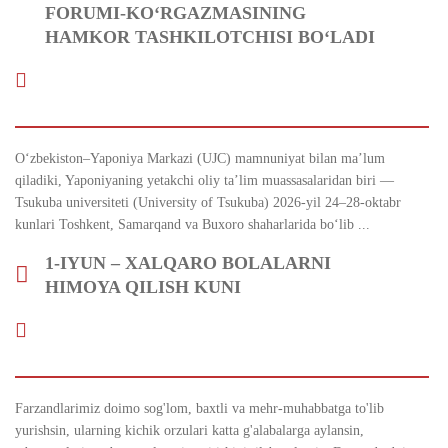
FORUMI-KO‘RGAZMASINING
HAMKOR TASHKILOTCHISI BO‘LADI
O‘zbekiston–Yaponiya Markazi (UJC) mamnuniyat bilan ma’lum
qiladiki, Yaponiyaning yetakchi oliy ta’lim muassasalaridan biri —
Tsukuba universiteti (University of Tsukuba) 2026-yil 24–28-oktabr
kunlari Toshkent, Samarqand va Buxoro shaharlarida bo‘lib ...
1-IYUN – XALQARO BOLALARNI
HIMOYA QILISH KUNI
Farzandlarimiz doimo sog'lom, baxtli va mehr-muhabbatga to'lib
yurishsin, ularning kichik orzulari katta g'alabalarga aylansin,