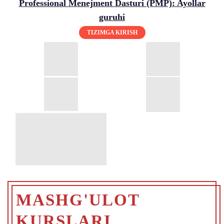
Professional Menejment Dasturi (PMP): Ayollar
guruhi
TIZIMGA KIRISH
MASHG'ULOT
KURSLARI