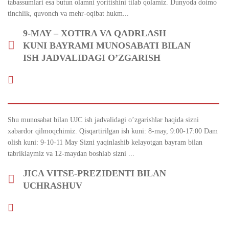
tabassumlari esa butun olamni yoritishini tilab qolamiz. Dunyoda doimo
tinchlik, quvonch va mehr-oqibat hukm...
9-MAY – XOTIRA VA QADRLASH
KUNI BAYRAMI MUNOSABATI BILAN
ISH JADVALIDAGI O’ZGARISH
Shu munosabat bilan UJC ish jadvalidagi o’zgarishlar haqida sizni
xabardor qilmoqchimiz. Qisqartirilgan ish kuni: 8-may, 9:00-17:00 Dam
olish kuni: 9-10-11 May Sizni yaqinlashib kelayotgan bayram bilan
tabriklaymiz va 12-maydan boshlab sizni ...
JICA VITSE-PREZIDENTI BILAN
UCHRASHUV