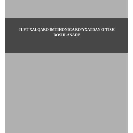
JLPT XALQARO IMTIHONIGA RO‘YXATDAN O‘TISH
BOSHLANADI!