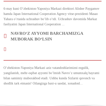
6-may kuni Oʻzbekiston-Yaponiya Markazi direktori Alisher Paygamov
hamda Japan International Cooperation Agency vitse-prezidenti Masao
Yahara oʻrtasida uchrashuv boʻlib oʻtdi. Uchrashuv davomida Markaz
faoliyatini Japan International Cooperation ...
NAVRO‘Z AYYOMI BARCHAMIZGA
MUBORAK BO‘LSIN
O‘zbekiston-Yaponiya Markazi aziz vatandoshlarimizni ezgulik,
yangilanish, mehr-oqibat ayyomi bo‘lmish Navro‘z umumxalq bayrami
bilan samimiy muborakbod etadi. Ushbu kunda Sizlarni quvonch va
shodlik tark etmasin! Oilangizga baxt-u saodat, xonadonl...