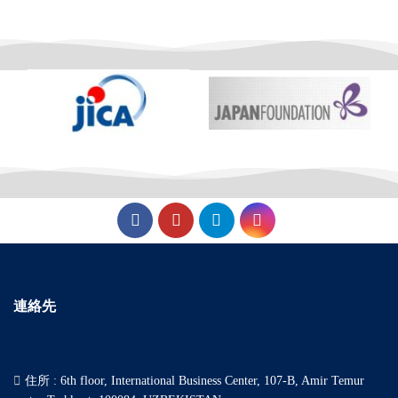
連絡先
住所 : 6th floor, International Business Center, 107-B, Amir Temur