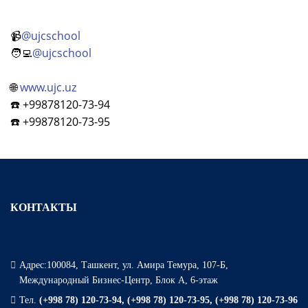
📹
@ujcschool
🧑‍💻
@ujcschool
🌐
www.ujc.uz
☎️ +99878120-73-94
☎️ +99878120-73-95
КОНТАКТЫ
Адрес:100084, Ташкент, ул. Амира Темура, 107-Б,
Международный Бизнес-Центр, Блок А, 6-этаж
Тел.
(+998 78) 120-73-94, (+998 78) 120-73-95, (+998 78) 120-73-96