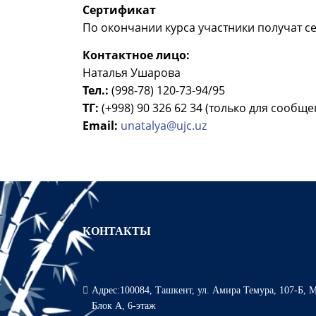
Сертификат
По окончании курса участники получат 
Контактное лицо:
Наталья Ушарова
Тел.:
(998-78) 120-73-94/95
ТГ:
(+998) 90 326 62 34 (только для сообще
Email:
unatalya@ujc.uz
КОНТАКТЫ
Адрес:100084, Ташкент, ул. Амира Темура, 107-Б,
Блок А, 6-этаж