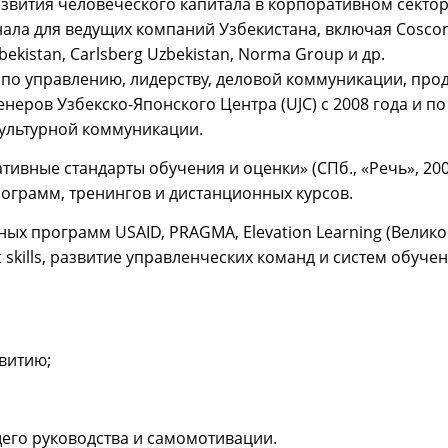
азвития человеческого капитала в корпоративном секто
ала для ведущих компаний Узбекистана, включая Coscom, 
Uzbekistan, Carlsberg Uzbekistan, Norma Group и др.
по управлению, лидерству, деловой коммуникации, прод
тренеров Узбекско-Японского Центра (UJC) с 2008 года и 
культурной коммуникации.
ивные стандарты обучения и оценки» (СПб., «Речь», 2008
ограмм, тренингов и дистанционных курсов.
программ USAID, PRAGMA, Elevation Learning (Великобри
t skills, развитие управленческих команд и систем обуче
витию;
его руководства и самомотивации.